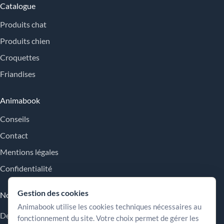
Catalogue
Produits chat
Produits chien
Croquettes
Friandises
Animabook
Conseils
Contact
Mentions légales
Confidentialité
Gestion des cookies
Nos engagements
Animabook utilise les cookies techniques nécessaires au
Des repères simples pour comparer les offres, comprendre les
fonctionnement du site. Votre choix permet de gérer les