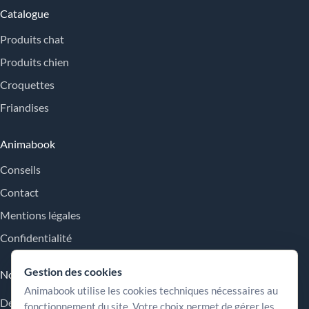
Catalogue
Produits chat
Produits chien
Croquettes
Friandises
Animabook
Conseils
Contact
Mentions légales
Confidentialité
Gestion des cookies
Nos engagements
Animabook utilise les cookies techniques nécessaires au
Des repères simples pour comparer les offres, comprendre les
fonctionnement du site. Votre choix permet de gérer les