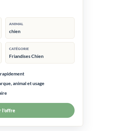
ANIMAL
chien
CATÉGORIE
Friandises Chien
r rapidement
arque, animal et usage
aire
 l’offre