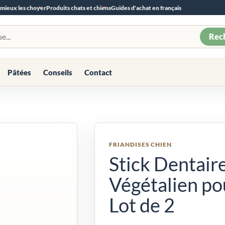
 mieux les choyer
Produits chats et chiens
Guides d'achat en français
Rec
Pâtées
Conseils
Contact
FRIANDISES CHIEN
Stick Dentair
Végétalien po
Lot de 2