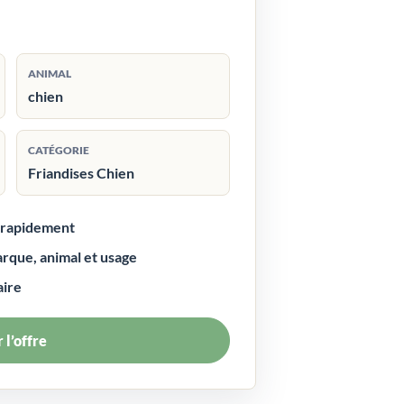
ANIMAL
chien
CATÉGORIE
Friandises Chien
r rapidement
arque, animal et usage
aire
 l’offre