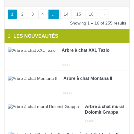
1
2
3
4
…
14
15
16
→
Showing 1 – 16 of 255 results
LES NOUVEAUTÉS
Arbre à chat XXL Tazio
Arbre à chat Montana II
Arbre à chat mural
Dolomit Grappa